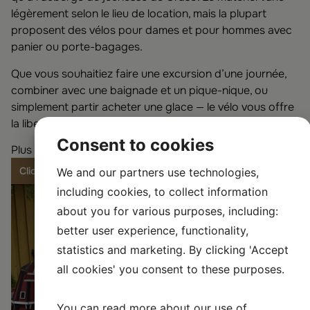
légèrement selon le lieu de location, mais la plupart
proposent des vélos pour dames et pour hommes avec
panier ou porte-bagages.
Que vous souhaitiez faire une excursion d’une journée,
combiner avec une baignade et un pique-nique, ou
simplement partir acheter une glace — le vélo vous offre
la liberté de découvrir Öregrund à votre rythme.
Consent to cookies
Plus d’informations via le lien ci-dessous.
Cliquez ici pour plus d’informations
We and our partners use technologies,
including cookies, to collect information
about you for various purposes, including:
better user experience, functionality,
statistics and marketing. By clicking 'Accept
all cookies' you consent to these purposes.
You can read more about our use of