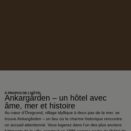
À PROPOS DE L’HÔTEL
Ankargården – un hôtel avec
âme, mer et histoire
Au cœur d’Öregrund, village idyllique à deux pas de la mer, se
trouve Ankargården – un lieu où le charme historique rencontre
un accueil attentionné. Vous logerez dans l’un des plus anciens
bâtiments de la ville, construit en 1886 comme partie de l’hôtel de